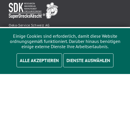
Oeko-Service Schweiz AG
Betrieb: Riburgerstrasse 686 4310 Rheinfelden
Einige Cookies sind erforderlich, damit diese Website
Post: Riburgerstrasse 686 4313 Möhlin
ordnungsgemäß funktioniert. Darüber hinaus benötigen
einige externe Dienste Ihre Arbeitserlaubnis.
ALLE AKZEPTIEREN
DIENSTE AUSWÄHLEN